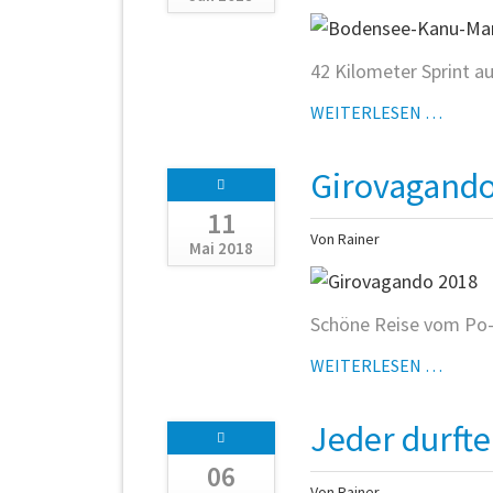
42 Kilometer Sprint a
BODEN
WEITERLESEN …
KANU-
MARA
Girovagando
2018
11
Von Rainer
Mai 2018
Schöne Reise vom Po-D
GIRO
WEITERLESEN …
2018
Jeder durft
06
Von Rainer