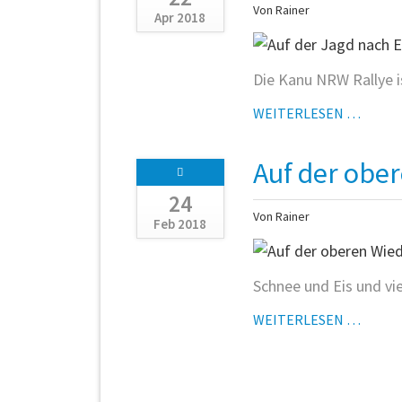
Von Rainer
Apr 2018
Die Kanu NRW Rallye i
AUF
WEITERLESEN …
DER
JAGD
Auf der obe
NACH
EDELM
24
Von Rainer
Feb 2018
Schnee und Eis und v
AUF
WEITERLESEN …
DER
OBER
WIED