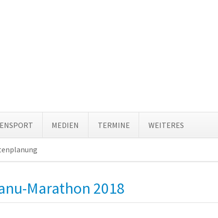
Navi
TENSPORT
MEDIEN
TERMINE
WEITERES
über
tenplanung
Navigation
überspringen
anu-Marathon 2018