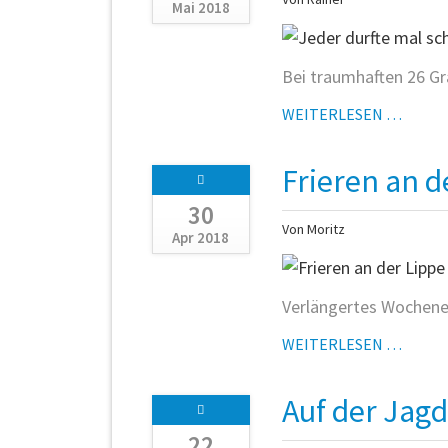
Mai 2018
Bei traumhaften 26 Gr
JEDER
WEITERLESEN …
DURF
MAL
Frieren an d
SCHN
30
Von Moritz
Apr 2018
Verlängertes Wochenen
FRIER
WEITERLESEN …
AN
DER
Auf der Jag
LIPPE
22