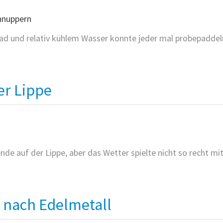
ad und relativ kühlem Wasser konnte jeder mal probepaddel
TE
er Lippe
UPPERN
de auf der Lippe, aber das Wetter spielte nicht so recht mit
EN
d nach Edelmetall