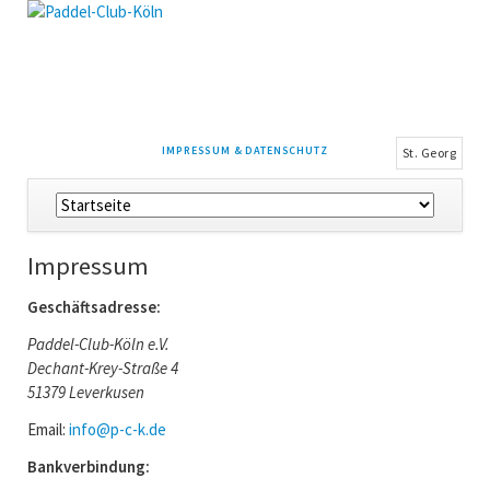
NAVIGATION
IMPRESSUM & DATENSCHUTZ
St. Georg
ÜBERSPRINGEN
Navigation
überspringen
Impressum
Geschäftsadresse:
Paddel-Club-Köln e.V.
Dechant-Krey-Straße 4
51379 Leverkusen
Email:
info@p-c-k.de
Bankverbindung: