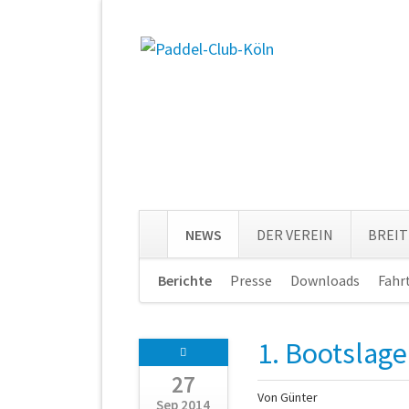
NEWS
DER VEREIN
BREI
Navigation
Berichte
Presse
Downloads
Fahr
überspringen
1. Bootslager
27
Von Günter
Sep 2014