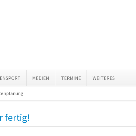
Navi
TENSPORT
MEDIEN
TERMINE
WEITERES
über
tenplanung
Navigation
überspringen
 fertig!