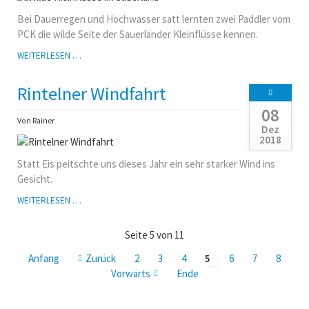
Bei Dauerregen und Hochwasser satt lernten zwei Paddler vom
PCK die wilde Seite der Sauerländer Kleinflüsse kennen.
WILDE
WEITERLESEN …
KLEINFLÜSSE
IM
Rintelner Windfahrt
SAUERLAND
08
Von Rainer
Dez
2018
Statt Eis peitschte uns dieses Jahr ein sehr starker Wind ins
Gesicht.
RINTELNER
WEITERLESEN …
WINDFAHRT
Seite 5 von 11
Anfang
Zurück
2
3
4
5
6
7
8
Vorwärts
Ende