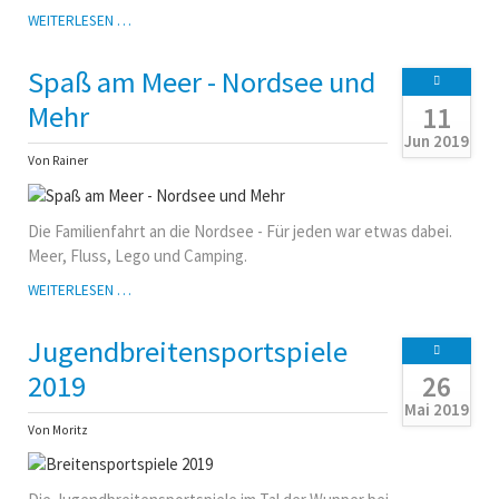
JETZT
WEITERLESEN …
WIRD’S
WILD
Spaß am Meer - Nordsee und
-
KLEINE
Mehr
11
PCK-
Jun 2019
WILDWASSERSCHULE
Von Rainer
2019
Die Familienfahrt an die Nordsee - Für jeden war etwas dabei.
Meer, Fluss, Lego und Camping.
SPASS A
WEITERLESEN …
M M
EER -
Jugendbreitensportspiele
N
ORDSEE U
2019
26
ND M
Mai 2019
EHR
Von Moritz