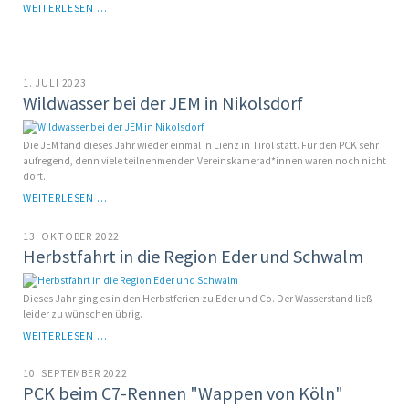
HERBSTFAHRT
WEITERLESEN …
2023:
AUF
DEM
REGEN
1. JULI 2023
BIS
Wildwasser bei der JEM in Nikolsdorf
ZUR
DONAU
Die JEM fand dieses Jahr wieder einmal in Lienz in Tirol statt. Für den PCK sehr
aufregend, denn viele teilnehmenden Vereinskamerad*innen waren noch nicht
dort.
WILDWASSER
WEITERLESEN …
BEI
DER
13. OKTOBER 2022
JEM
Herbstfahrt in die Region Eder und Schwalm
IN
NIKOLSDORF
Dieses Jahr ging es in den Herbstferien zu Eder und Co. Der Wasserstand ließ
leider zu wünschen übrig.
HERBSTFAHRT
WEITERLESEN …
IN
DIE
10. SEPTEMBER 2022
REGION
PCK beim C7-Rennen "Wappen von Köln"
EDER