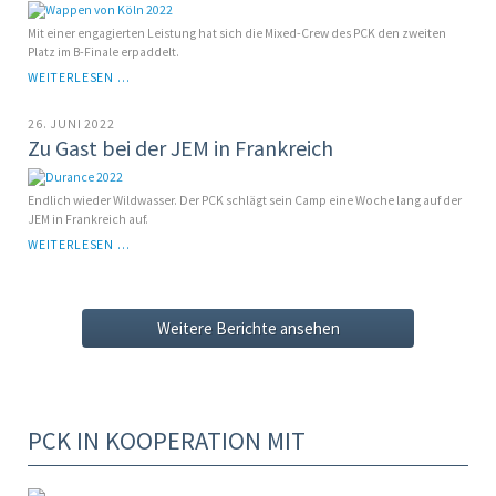
UND
SCHWALM
Mit einer engagierten Leistung hat sich die Mixed-Crew des PCK den zweiten
Platz im B-Finale erpaddelt.
PCK
WEITERLESEN …
BEIM
C7-
26. JUNI 2022
RENNEN
Zu Gast bei der JEM in Frankreich
"WAPPEN
VON
KÖLN"
Endlich wieder Wildwasser. Der PCK schlägt sein Camp eine Woche lang auf der
JEM in Frankreich auf.
ZU
WEITERLESEN …
GAST
BEI
DER
JEM
Weitere Berichte ansehen
IN
FRANKREICH
PCK IN KOOPERATION MIT