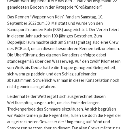
Gesamtwertung bedeutete das den 7. Platz bei insgesamt 22
gemeldeten Booten in der Kategorie “Großkanadier”.
Das Rennen “Wappen von Köln” fand am Samstag, 10.
September 2022 zum 50. Mal statt und wurde von den
Kanusportfreunden Köln (KSK) ausgerichtet. Der Verein feiert
in diesem Jahr auch sein 100-jähriges Bestehen. Zum
Doppeljubiläum machte sich am Samstagmittag also eine Crew
des PCK auf, um an diesem besonderen Rennen teilzunehmen.
Die Überführung des eigenen Kanadiers erfolgte dabei
standesgemäß über den Wasserweg. Auf den zwölf Kilometern
von Weiß bis Deutz hatte die Truppe genügend Gelegenheit,
sich warm zu paddeln und den Schlag aufeinander
abzustimmen. Schließlich war man in dieser Konstellation noch
nicht gemeinsam gefahren.
Leider hatte der Wettergott sich ausgerechnet diesen
Wettkampftag ausgesucht, um das Ende der langen
Trockenperiode des Sommers einzuläuten. An sich begrüßen
wir Paddler:innen ja die Regenfälle, füllen sie doch die Pegel der
ausgetrockneten Gewässer der Umgebung auf. Wind und
Starkregen setzten aber an diesem Tag allen Crews mächtig zu.