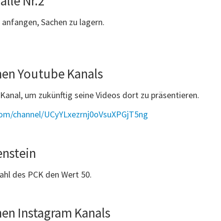
alle Nr.2
 anfangen, Sachen zu lagern.
enen Youtube Kanals
Kanal, um zukünftig seine Videos dort zu präsentieren.
com/channel/UCyYLxezrnj0oVsuXPGjT5ng
enstein
zahl des PCK den Wert 50.
enen Instagram Kanals