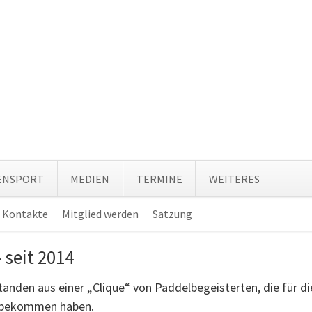
Navi
ENSPORT
MEDIEN
TERMINE
WEITERES
über
Kontakte
Mitglied werden
Satzung
Navigation
überspringen
 seit 2014
tanden aus einer „Clique“ von Paddelbegeisterten, die für d
m bekommen haben.