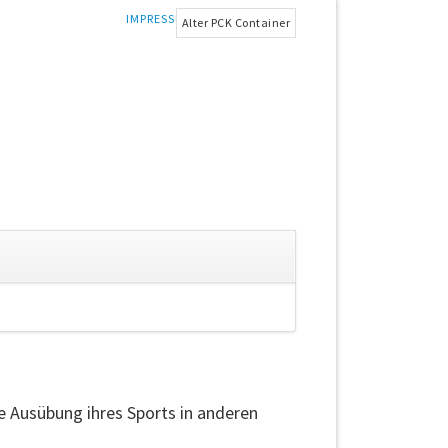
NAVIGATION
IMPRESSUM & DATENSCHUTZ
Alter PCK Container
ÜBERSPRINGEN
gation
springen
ie Ausübung ihres Sports in anderen