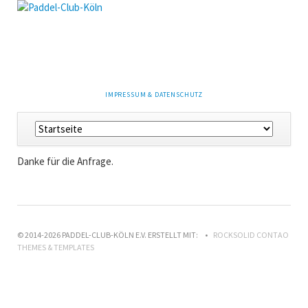
NAVIGATION
IMPRESSUM & DATENSCHUTZ
ÜBERSPRINGEN
Navigation
überspringen
Danke für die Anfrage.
© 2014-2026 PADDEL-CLUB-KÖLN E.V. ERSTELLT MIT:
ROCKSOLID CONTAO
THEMES & TEMPLATES