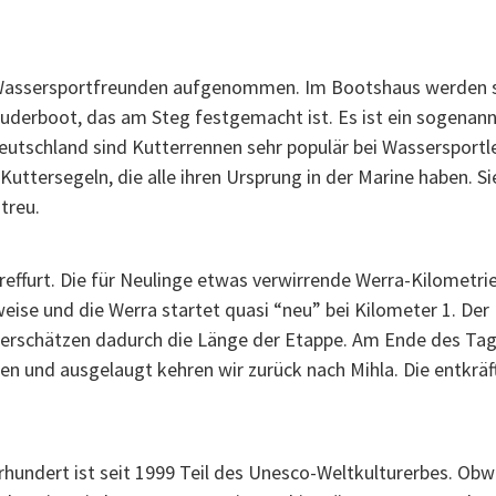
n Wassersportfreunden aufgenommen. Im Bootshaus werden st
derboot, das am Steg festgemacht ist. Es ist ein sogenannt
eutschland sind Kutterrennen sehr populär bei Wassersportle
uttersegeln, die alle ihren Ursprung in der Marine haben. Si
treu.
effurt. Die für Neulinge etwas verwirrende Werra-Kilometrie
ise und die Werra startet quasi “neu” bei Kilometer 1. Der F
nterschätzen dadurch die Länge der Etappe. Am Ende des Tag
n und ausgelaugt kehren wir zurück nach Mihla. Die entkräf
hundert ist seit 1999 Teil des Unesco-Weltkulturerbes. Obwo