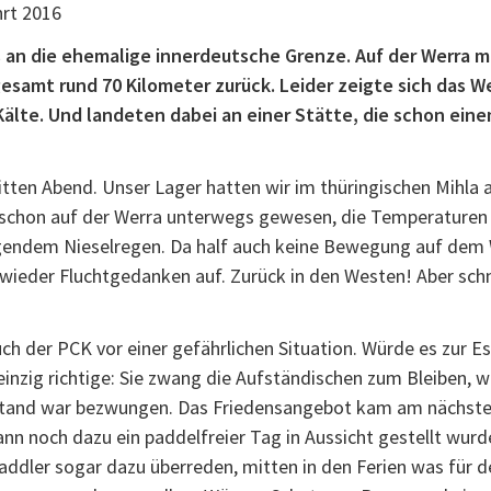
ns an die ehemalige innerdeutsche Grenze. Auf der Werra
esamt rund 70 Kilometer zurück. Leider zeigte sich das We
 Kälte. Und landeten dabei an einer Stätte, die schon ei
tten Abend. Unser Lager hatten wir im thüringischen Mihla
r schon auf der Werra unterwegs gewesen, die Temperaturen
ingendem Nieselregen. Da half auch keine Bewegung auf dem 
wieder Fluchtgedanken auf. Zurück in den Westen! Aber schn
ch der PCK vor einer gefährlichen Situation. Würde es zur
nzig richtige: Sie zwang die Aufständischen zum Bleiben, wic
ufstand war bezwungen. Das Friedensangebot kam am nächst
 noch dazu ein paddelfreier Tag in Aussicht gestellt wurde,
Paddler sogar dazu überreden, mitten in den Ferien was für d