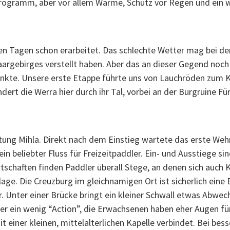
programm, aber vor allem Wärme, Schutz vor Regen und ein 
en Tagen schon erarbeitet. Das schlechte Wetter mag bei de
rgebirges verstellt haben. Aber das an dieser Gegend noch
unkte. Unsere erste Etappe führte uns von Lauchröden zum 
dert die Werra hier durch ihr Tal, vorbei an der Burgruine
tung Mihla. Direkt nach dem Einstieg wartete das erste We
n beliebter Fluss für Freizeitpaddler. Ein- und Ausstiege si
rtschaften finden Paddler überall Stege, an denen sich auch
age. Die Creuzburg im gleichnamigen Ort ist sicherlich eine
r. Unter einer Brücke bringt ein kleiner Schwall etwas Abwe
ber ein wenig “Action”, die Erwachsenen haben eher Augen für
t einer kleinen, mittelalterlichen Kapelle verbindet. Bei bes