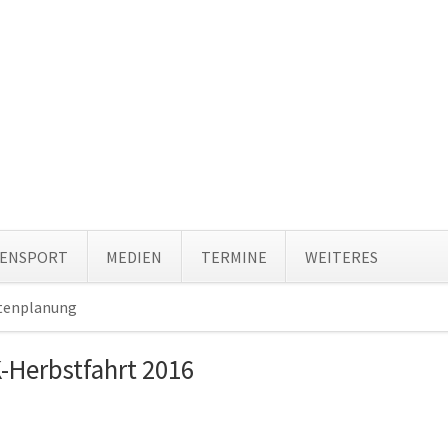
Navi
TENSPORT
MEDIEN
TERMINE
WEITERES
über
tenplanung
Navigation
überspringen
K-Herbstfahrt 2016