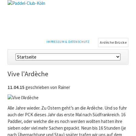
NAVIGATION
IMPRESSUM & DATENSCHUTZ
Ardèche Brücke
ÜBERSPRINGEN
Navigation
überspringen
Vive l'Ardèche
11.04.15
geschrieben von Rainer
Alle Jahre wieder. Zu Ostern geht’s an die Ardèche. Und so fuhr
auch der PCK dieses Jahr das erste Mal nach Südfrankreich. 16
Paddler, oder welche die es noch werden wollten hatten ihre
sieben oder viel mehr Sachen gepackt. Neun bis 16 Stunden (je
nach Übernachtung und Stau) später trafen wir uns auf dem