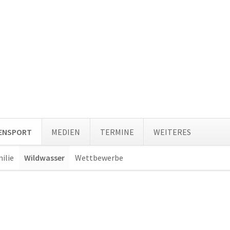
Navi
TENSPORT
MEDIEN
TERMINE
WEITERES
über
ilie
Wildwasser
Wettbewerbe
Navigation
überspringen