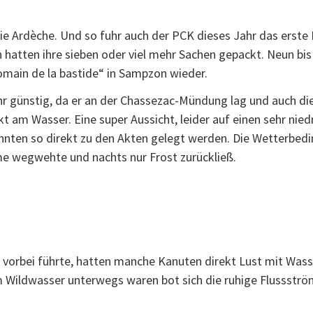
die Ardèche. Und so fuhr auch der PCK dieses Jahr das erste 
 hatten ihre sieben oder viel mehr Sachen gepackt. Neun bi
omain de la bastide“ in Sampzon wieder.
hr günstig, da er an der Chassezac-Mündung lag und auch die
 am Wasser. Eine super Aussicht, leider auf einen sehr nied
nnten so direkt zu den Akten gelegt werden. Die Wetterbedi
rme wegwehte und nachts nur Frost zurückließ.
 vorbei führte, hatten manche Kanuten direkt Lust mit Was
im Wildwasser unterwegs waren bot sich die ruhige Flussstr