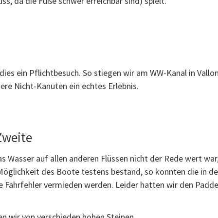
, da die Füße schwer erreichbar sind) spielt.
 dies ein Pflichtbesuch. So stiegen wir am WW-Kanal in Vallo
ere Nicht-Kanuten ein echtes Erlebnis.
Zweite
s Wasser auf allen anderen Flüssen nicht der Rede wert war,
 Möglichkeit des Boote testens bestand, so konnten die in 
 Fahrfehler vermieden werden. Leider hatten wir den Padde
en wir von verschieden hohen Steinen.