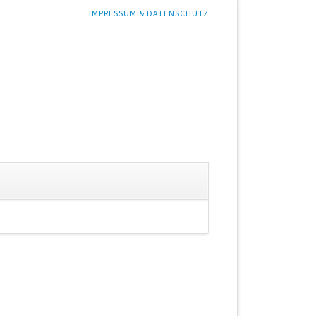
NAVIGATION
IMPRESSUM & DATENSCHUTZ
ÜBERSPRINGEN
gation
springen