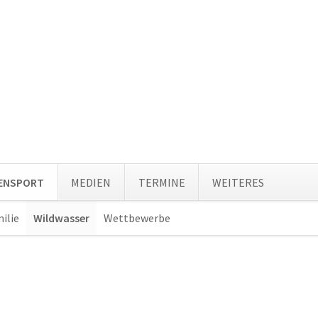
Navi
TENSPORT
MEDIEN
TERMINE
WEITERES
über
ilie
Wildwasser
Wettbewerbe
Navigation
überspringen