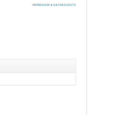
NAVIGATION
IMPRESSUM & DATENSCHUTZ
ÜBERSPRINGEN
gation
springen