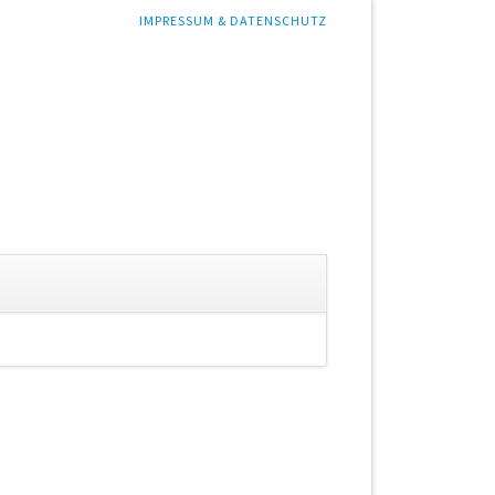
NAVIGATION
IMPRESSUM & DATENSCHUTZ
ÜBERSPRINGEN
gation
springen