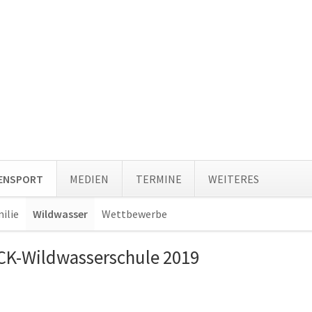
Navi
TENSPORT
MEDIEN
TERMINE
WEITERES
über
ilie
Wildwasser
Wettbewerbe
Navigation
überspringen
 PCK-Wildwasserschule 2019