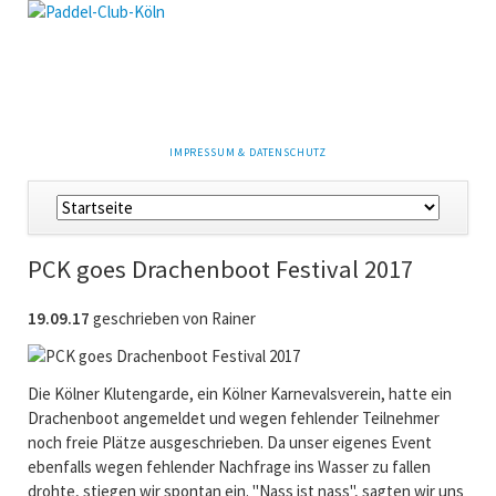
NAVIGATION
IMPRESSUM & DATENSCHUTZ
ÜBERSPRINGEN
Navigation
überspringen
PCK goes Drachenboot Festival 2017
19.09.17
geschrieben von Rainer
Die Kölner Klutengarde, ein Kölner Karnevalsverein, hatte ein
Drachenboot angemeldet und wegen fehlender Teilnehmer
noch freie Plätze ausgeschrieben. Da unser eigenes Event
ebenfalls wegen fehlender Nachfrage ins Wasser zu fallen
drohte, stiegen wir spontan ein. "Nass ist nass", sagten wir uns