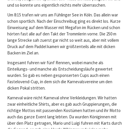
und so konnte uns eigentlich nichts mehr überraschen.
Um 8:15 trafen wir uns am Fühlinger See in Köln. Das allein war
schon sportlich. Nach der Einschreibug ging es direkt los. Kurze
Einweisung auf dem Wasser mit Megafon im Rücken und schon
hörten fast alle auf den Takt der Trommlerin vorne. Die 250 m
lange Strecke sah zuerst gar nicht so weit aus, aber mit vollem
Druck auf dem Paddel kamen wir größtenteils alle mit dicken
Backen im Ziel an.
Insgesamt fuhren wir fünf Rennen, wobei manche als
Einteilungs- und manche als Entscheidungsläufe gewertet
wurden. So gab es neben gesponserten Cups auch einen
Fastelovend-Cup, in dem sich die Karnevalsvereine um den
dicken Pokal stritten.
Karneval wäre nicht Karneval ohne Verkleidungen. Wir hatten
zwar einheitliche Shirts, aber es gab auch Gruppierungen, die
richtige Mottos mit passenden Kostümen hatten und ihr Motto
auch das ganze Event lang lebten. Da wurden Königinnen mit
über den Platz getragen, Mario und Luigi fuhren mit Karts durch