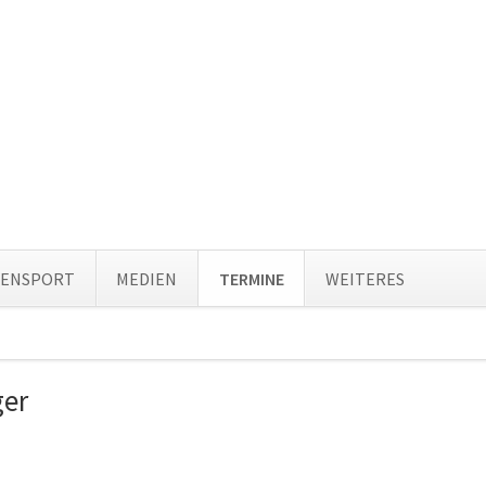
Navi
TENSPORT
MEDIEN
TERMINE
WEITERES
über
ion
ingen
ger