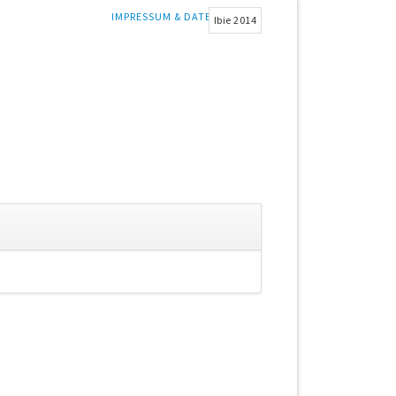
NAVIGATION
IMPRESSUM & DATENSCHUTZ
Ibie 2014
ÜBERSPRINGEN
gation
springen