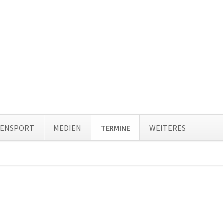
Navi
TENSPORT
MEDIEN
TERMINE
WEITERES
über
ion
ingen