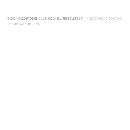
© 2014-2026 PADDEL-CLUB-KÖLN E.V. ERSTELLT MIT:
ROCKSOLID CONTAO
THEMES & TEMPLATES