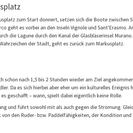
usplatz
platz zum Start donnert, setzen sich die Boote zwischen S
co geht es vorbei an den Inseln Vignole und Sant'Erasmo. An
durch die Lagune durch den Kanal der Glasbläserinsel Murano
Wahrzeichen der Stadt, geht es zurück zum Markusplatz.
h schon nach 1,5 bis 2 Stunden wieder am Ziel angekommen se
er. Da es sich hierbei aber eher um ein kulturelles Ereignis h
s geschafft – wann, spielt dabei eigentlich keine Rolle.
ang und führt sowohl mit als auch gegen die Strömung. Gleic
k von den Ruder- bzw. Paddelfähigkeiten, der Kondition und