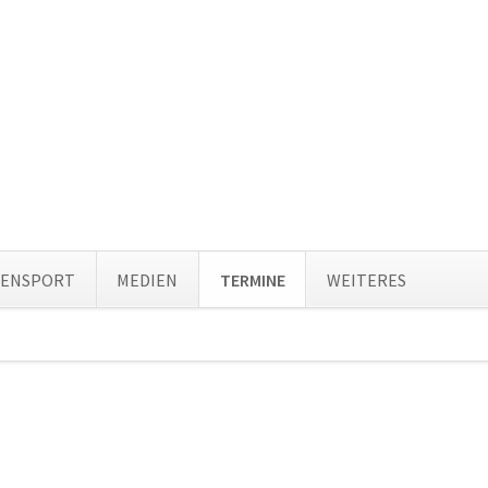
Navi
TENSPORT
MEDIEN
TERMINE
WEITERES
über
ion
ingen