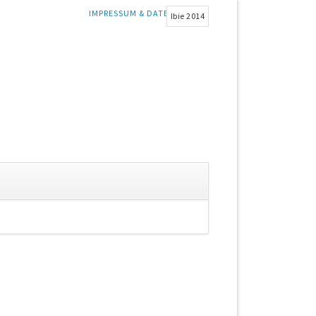
NAVIGATION
IMPRESSUM & DATENSCHUTZ
Ibie 2014
ÜBERSPRINGEN
gation
springen