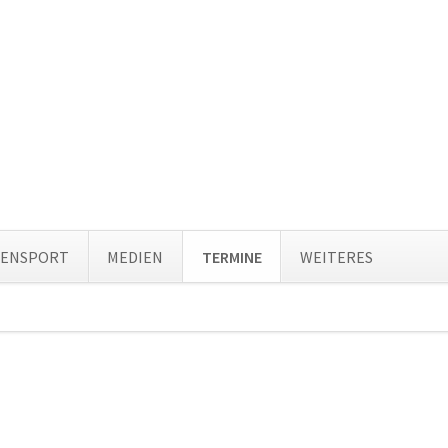
Navi
TENSPORT
MEDIEN
TERMINE
WEITERES
über
ion
ingen