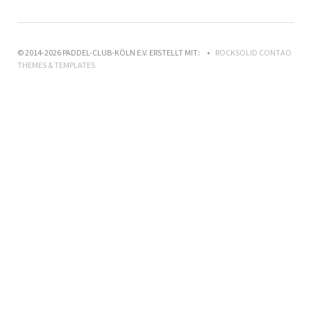
© 2014-2026 PADDEL-CLUB-KÖLN E.V. ERSTELLT MIT:
ROCKSOLID CONTAO
THEMES & TEMPLATES