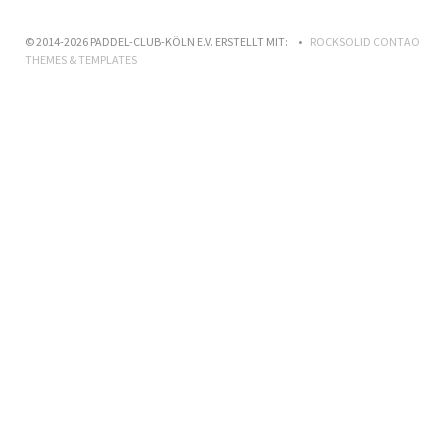
© 2014-2026 PADDEL-CLUB-KÖLN E.V. ERSTELLT MIT:
ROCKSOLID CONTAO
THEMES & TEMPLATES