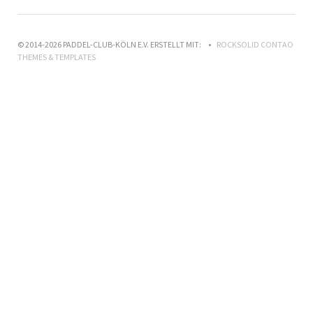
© 2014-2026 PADDEL-CLUB-KÖLN E.V. ERSTELLT MIT:
ROCKSOLID CONTAO
THEMES & TEMPLATES