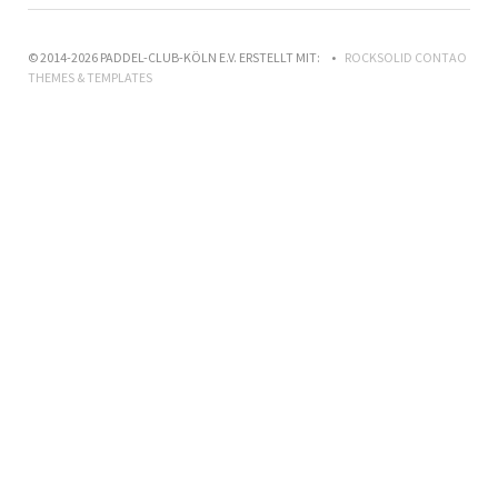
© 2014-2026 PADDEL-CLUB-KÖLN E.V. ERSTELLT MIT:
ROCKSOLID CONTAO
THEMES & TEMPLATES