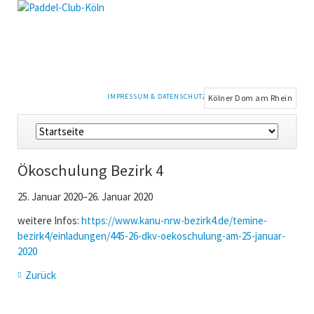
NAVIGATION
IMPRESSUM & DATENSCHUTZ
Kölner Dom am Rhein
ÜBERSPRINGEN
Navigation
überspringen
Ökoschulung Bezirk 4
25. Januar 2020–26. Januar 2020
weitere Infos:
https://www.kanu-nrw-bezirk4.de/temine-
bezirk4/einladungen/445-26-dkv-oekoschulung-am-25-januar-
2020
Zurück