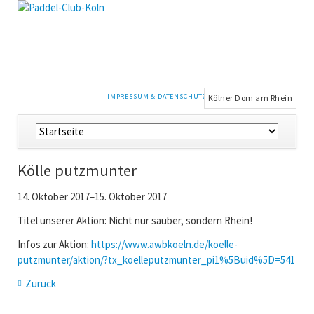
NAVIGATION
IMPRESSUM & DATENSCHUTZ
Kölner Dom am Rhein
ÜBERSPRINGEN
Navigation
überspringen
Kölle putzmunter
14. Oktober 2017–15. Oktober 2017
Titel unserer Aktion: Nicht nur sauber, sondern Rhein!
Infos zur Aktion:
https://www.awbkoeln.de/koelle-
putzmunter/aktion/?tx_koelleputzmunter_pi1%5Buid%5D=541
Zurück