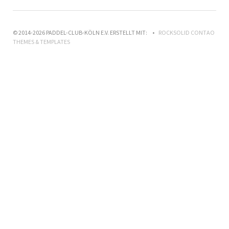
© 2014-2026 PADDEL-CLUB-KÖLN E.V. ERSTELLT MIT:
ROCKSOLID CONTAO
THEMES & TEMPLATES