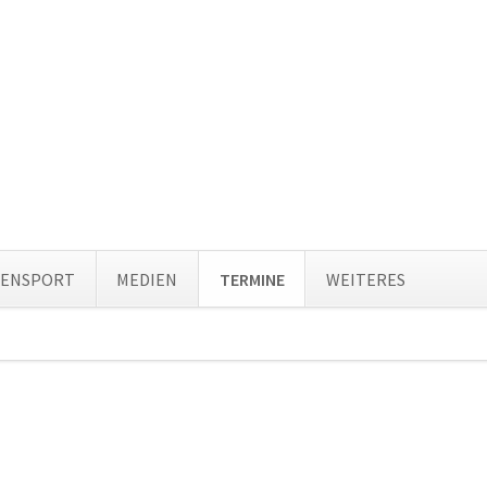
Navi
TENSPORT
MEDIEN
TERMINE
WEITERES
über
ion
ingen