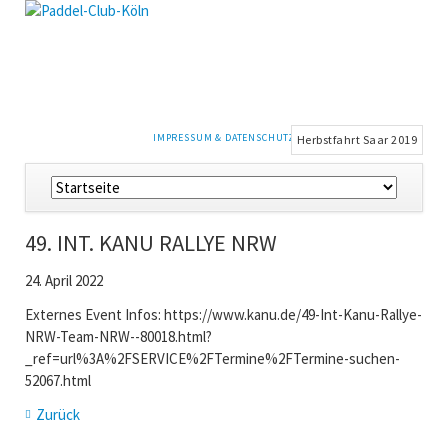
NAVIGATION
IMPRESSUM & DATENSCHUTZ
Herbstfahrt Saar 2019
ÜBERSPRINGEN
Navigation
überspringen
49. INT. KANU RALLYE NRW
24. April 2022
Externes Event Infos: https://www.kanu.de/49-Int-Kanu-Rallye-
NRW-Team-NRW--80018.html?
_ref=url%3A%2FSERVICE%2FTermine%2FTermine-suchen-
52067.html
Zurück