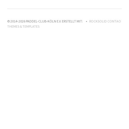
© 2014-2026 PADDEL-CLUB-KÖLN E.V. ERSTELLT MIT:
ROCKSOLID CONTAO
THEMES & TEMPLATES