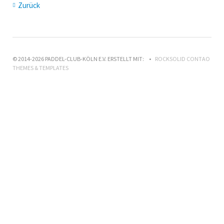
Zurück
© 2014-2026 PADDEL-CLUB-KÖLN E.V. ERSTELLT MIT:
ROCKSOLID CONTAO
THEMES & TEMPLATES