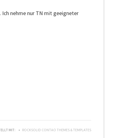
. Ich nehme nur TN mit geeigneter
TELLT MIT:
ROCKSOLID CONTAO THEMES & TEMPLATES