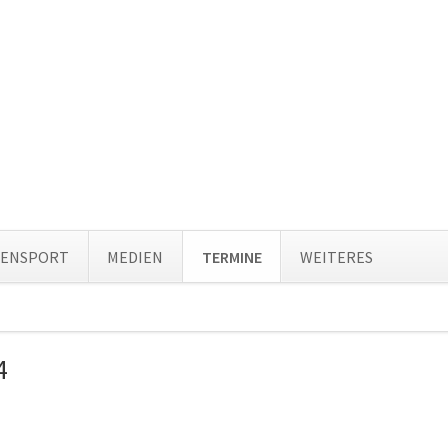
Navi
TENSPORT
MEDIEN
TERMINE
WEITERES
über
ion
ingen
4