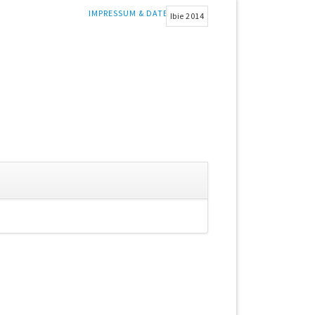
NAVIGATION
IMPRESSUM & DATENSCHUTZ
Ibie 2014
ÜBERSPRINGEN
gation
springen