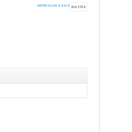
NAVIGATION
IMPRESSUM & DATENSCHUTZ
Ibie 2014
ÜBERSPRINGEN
gation
springen