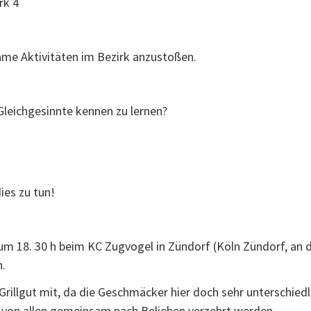
rk 4
me Aktivitäten im Bezirk anzustoßen.
 Gleichgesinnte kennen zu lernen?
ies zu tun!
m 18. 30 h beim KC Zugvogel in Zündorf (Köln Zündorf, an de
.
rillgut mit, da die Geschmäcker hier doch sehr unterschiedlic
e von allen gemeinsam nach Belieben verzehrt werden.