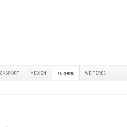
Navi
TENSPORT
MEDIEN
TERMINE
WEITERES
über
ion
ingen