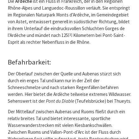
Die
Ardèche
ist ein Fluss in Frankreich, der in den Regionen
Rhône-Alpes und Languedoc-Roussillon verläuft. Sie entspringt
im Regionalen Naturpark Monts d’Ardèche, im Gemeindegebiet
von Astet, entwässert generell in südöstlicher Richtung, bildet
in ihrem Unterlauf die eindrucksvollen Schluchten Gorges de
l’Ardèche und mündet nach 125
Kilometern bei Pont-Saint-
[3]
Esprit als rechter Nebenfluss in die Rhône.
Befahrbarkeit:
Der Oberlauf zwischen der Quelle und Aubenas stürzt sich
durch ein enges Tal und kann nur in der Zeit der
Schneeschmelze und nach starken Regenfällen befahren
werden. Hier bietet die Ardèche teilweise extremes Wildwasser.
Sehenswert ist der
Pont du Diable
(Teufelsbrücke) bei Thueyts.
Der Mittellauf zwischen Aubenas und Ruoms fließt durch ein
relativ breites Tal und bietet interessante, sportliche
Wasserwanderstrecken mit vielen Kiesbankschwällen.
Zwischen Ruoms und Vallon-Pont-d’Arc ist der Fluss durch
Wehranlagen fast völlig aufgestaut, trotz Bootsrutschen wird