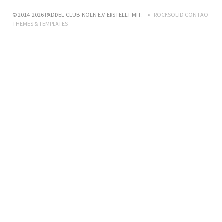
© 2014-2026 PADDEL-CLUB-KÖLN E.V. ERSTELLT MIT:
ROCKSOLID CONTAO
THEMES & TEMPLATES